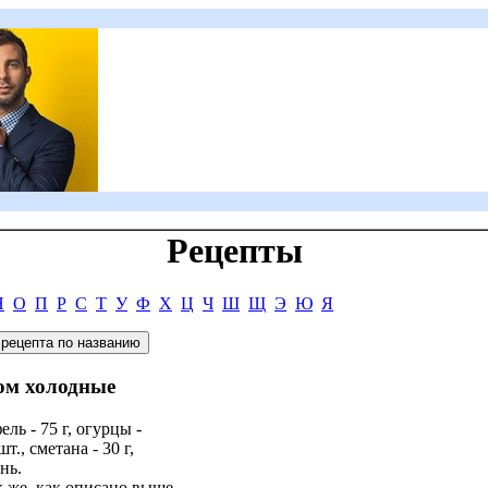
Рецепты
Н
О
П
Р
С
Т
У
Ф
Х
Ц
Ч
Ш
Щ
Э
Ю
Я
цом холодные
ль - 75 г, огурцы -
шт., сметана - 30 г,
нь.
 же, как описано выше.