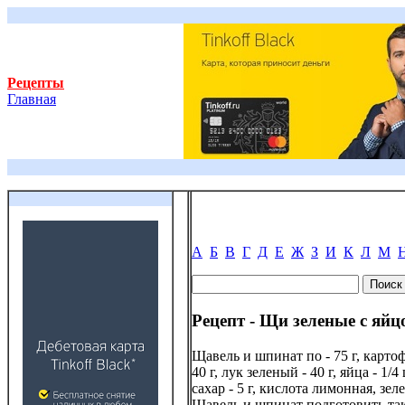
Рецепты
Главная
А
Б
В
Г
Д
Е
Ж
З
И
К
Л
М
Рецепт - Щи зеленые с яй
Щавель и шпинат по - 75 г, картофе
40 г, лук зеленый - 40 г, яйца - 1/4 
сахар - 5 г, кислота лимонная, зеле
Щавель и шпинат подготовить так