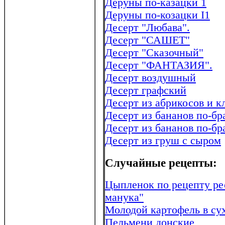
Деруны по-казацки 1
Деруны по-козацки I1
Десерт "Любава".
Десерт "САШЕТ"
Десерт "Сказочный"
Десерт "ФАНТАЗИЯ".
Десерт воздушный
Десерт графский
Десерт из абрикосов и к
Десерт из бананов по-бр
Десерт из бананов по-бр
Десерт из груш с сыром
Случайные рецепты:
Цыпленок по рецепту ре
манука"
Молодой картофель в су
Пельмени донские