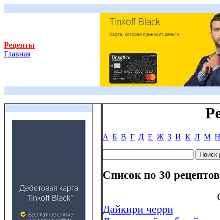
Рецепты
Главная
Р
А
Б
В
Г
Д
Е
Ж
З
И
К
Л
М
Список по 30 рецептов
Дайкири черри