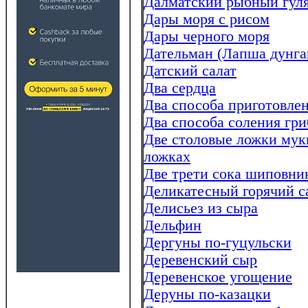
Далматский рыбный гул
Дары моря с рисом
Дары черного моря
Дательман (Лапша дунга
Датский салат
Два сердца
Два способа приготовле
Два способа соления гри
Две столовые ложки муки
ложках
Две трети сока шиповни
Деликатесный горячий с
Делисьез из сыра
Дельфин
Дергуны по-гуцульски
Деревенский сыр
Деревенское угощение
Деруны по-казацки