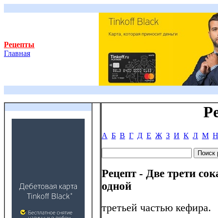
Рецепты
Главная
Р
А
Б
В
Г
Д
Е
Ж
З
И
К
Л
М
Рецепт - Две трети со
одной
третьей частью кефира.