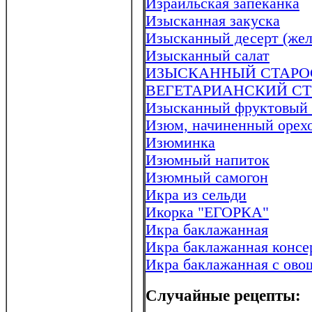
Израильская запеканка
Изысканная закуска
Изысканный десерт (жел
Изысканный салат
ИЗЫСКАННЫЙ СТАРО
ВЕГЕТАРИАНСКИЙ С
Изысканный фруктовый с
Изюм, начиненный орех
Изюминка
Изюмный напиток
Изюмный самогон
Икpа из сельди
Икорка "ЕГОРКА"
Икра баклажанная
Икра баклажанная консе
Икра баклажанная с ов
Случайные рецепты: