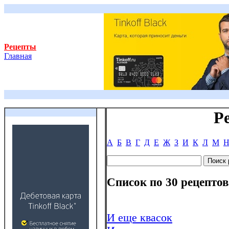
Рецепты
Главная
Р
А
Б
В
Г
Д
Е
Ж
З
И
К
Л
М
Список по 30 рецептов
И еще квасок