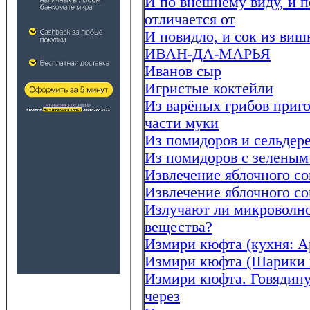
И по внешнему виду, и 
отличается от
И повидло, и сок из виш
ИВАН-ДА-МАРЬЯ
Иванов сыр
Игристые коктейли
Из варёных грибов приго
части муки
Из помидоров и сельдере
Из помидоров с зеленым
Извлечение яблочного с
Извлечение яблочного со
Излучают ли микроволн
вещества?
Измири кюфта (кухня: А
Измири кюфта (Шарики и
Измири кюфта. Говядину(
через