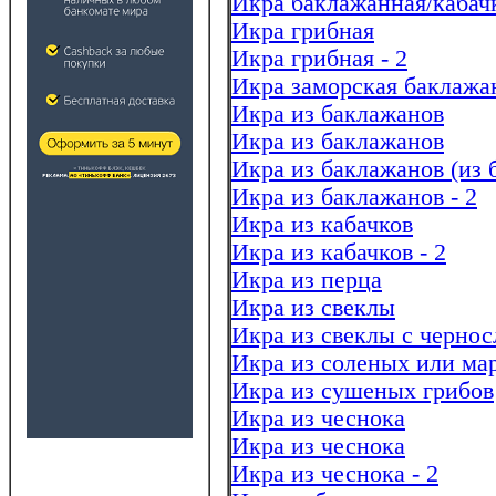
Икра баклажанная/кабач
Икра грибная
Икра грибная - 2
Икра заморская баклажа
Икра из баклажанов
Икра из баклажанов
Икра из баклажанов (из 
Икра из баклажанов - 2
Икра из кабачков
Икра из кабачков - 2
Икра из перца
Икра из свеклы
Икра из свеклы с черно
Икра из соленых или ма
Икра из сушеных грибов
Икра из чеснока
Икра из чеснока
Икра из чеснока - 2