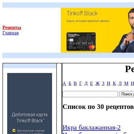
Рецепты
Главная
Р
А
Б
В
Г
Д
Е
Ж
З
И
К
Л
М
Список по 30 рецептов
Икра баклажанная-2