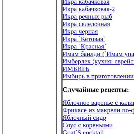
Икра кабачковая
Икра кабачковая-2
Икра речных рыб
Икра селедочная
Икра черная
Икра `Кетовая`
Икра `Красная`
Имам баилди (`Имам упа
Имберлех (кухня: еврейс
ИМБИРЬ
Имбирь в приготовлении
Случайные рецепты:
Яблочное варенье с кали
Фрикасе из макрели по-
Яблочный сидр
Соус с кореньями
Goat`S cocktail