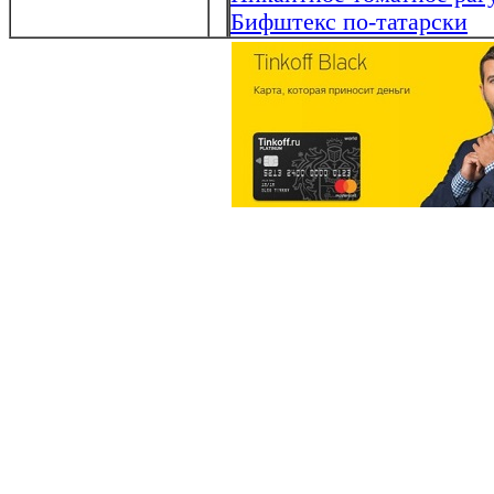
Бифштекс по-татарски