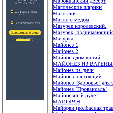
Маpокканский десеpт
Магические шарики
Магнолия
Мазни с медом
Мазурек королевский.
Мазурек, поднимающийся
Мазурка
Майонез 1
Майонез 2
Майонез домашний
МАЙОНЕЗ ИЗ ВАРЕНЫХ
Майонез из дичи
Майонез настоящий
Майонез `Здоровье` для 
Майонез `Провансаль`
Майонезный рулет
МАЙОРАН
Майоран (колбасная трав