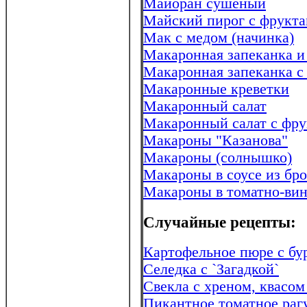
Майоран сушеный
Майский пирог с фрукт
Мак с медом (начинка)
Макаронная запеканка и
Макаронная запеканка с
Макаронные креветки
Макаронный салат
Макаронный салат с фр
Макароны "Казанова"
Макароны (солнышко)
Макароны в соусе из бр
Макароны в томатно-вин
Случайные рецепты:
Картофельное пюре с б
Селедка с `Загадкой`
Свекла с хреном, квасом
Пикантное томатное раг