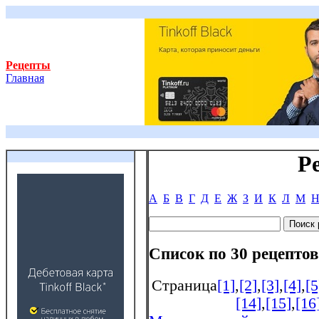
Рецепты
Главная
Р
А
Б
В
Г
Д
Е
Ж
З
И
К
Л
М
Список по 30 рецептов
Страница
[1]
,
[2]
,
[3]
,
[4]
,
[5
[14]
,
[15]
,
[16