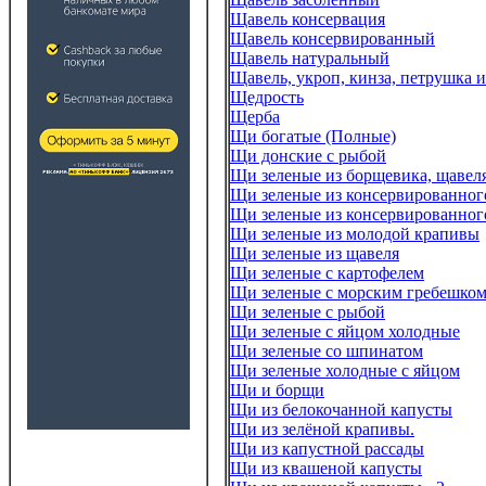
Щавель консервация
Щавель консервированный
Щавель натуральный
Щавель, укроп, кинза, петрушка и
Щедрость
Щерба
Щи богатые (Полные)
Щи донские с рыбой
Щи зеленые из борщевика, щавел
Щи зеленые из консервированног
Щи зеленые из консервированног
Щи зеленые из молодой крапивы
Щи зеленые из щавеля
Щи зеленые с картофелем
Щи зеленые с морским гребешко
Щи зеленые с рыбой
Щи зеленые с яйцом холодные
Щи зеленые со шпинатом
Щи зеленые холодные с яйцом
Щи и борщи
Щи из белокочанной капусты
Щи из зелёной крапивы.
Щи из капустной рассады
Щи из квашеной капусты