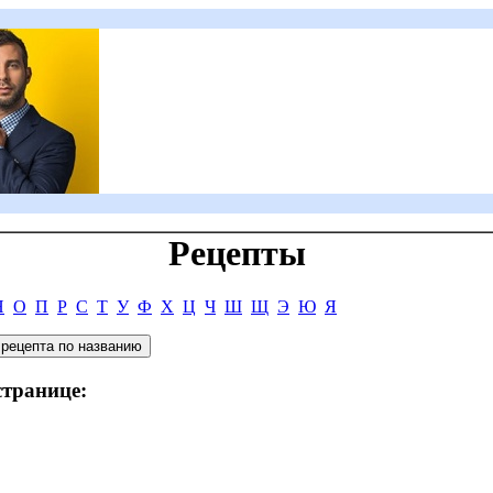
Рецепты
Н
О
П
Р
С
Т
У
Ф
Х
Ц
Ч
Ш
Щ
Э
Ю
Я
странице: