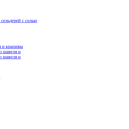
 сельдерей с солью
я и крапивы
о щавеля и
о щавеля и
м