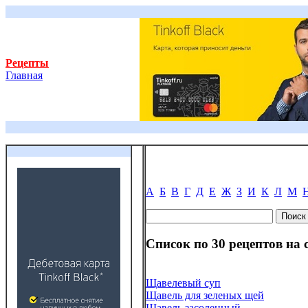
Рецепты
Главная
А
Б
В
Г
Д
Е
Ж
З
И
К
Л
М
Список по 30 рецептов на 
Щавелевый суп
Щавель для зеленых щей
Щавель засоленный