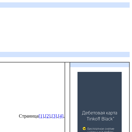
Страница
[1]
,
[2]
,
[3]
,
[4]
,