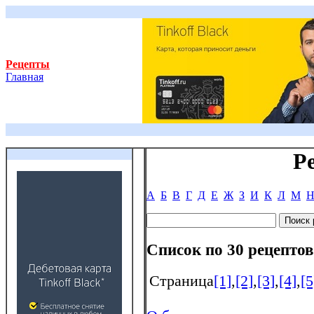
Рецепты
Главная
Р
А
Б
В
Г
Д
Е
Ж
З
И
К
Л
М
Список по 30 рецептов
Страница
[1]
,
[2]
,
[3]
,
[4]
,
[5