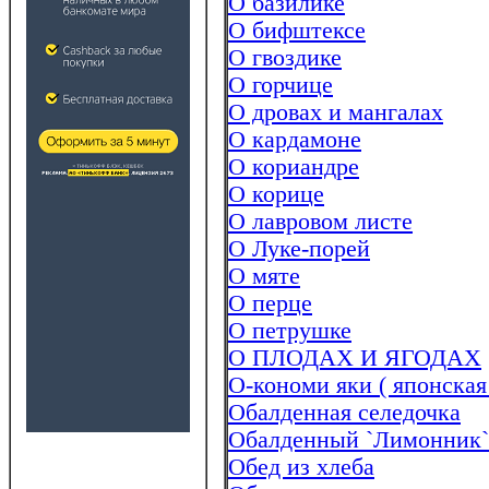
О базилике
О бифштексе
О гвоздике
О горчице
О дровах и мангалах
О кардамоне
О кориандре
О корице
О лавровом листе
О Луке-порей
О мяте
О перце
О петрушке
О ПЛОДАХ И ЯГОДАХ
О-кономи яки ( японская
Обалденная селедочка
Обалденный `Лимонник`
Обед из хлеба