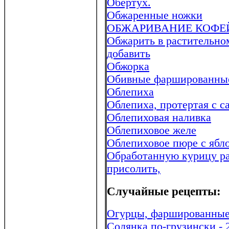
Обертух.
Обжаренные ножки
ОБЖАРИВАНИЕ КОФЕ
Обжарить в растительно
добавить
Обжорка
Обивные фаршированные 
Облепиха
Облепиха, протертая с с
Облепиховая наливка
Облепиховое желе
Облепиховое пюре с ябл
Обработанную курицу раз
присолить,
Случайные рецепты:
Огурцы, фаршированные
Солянка по-грузински - 