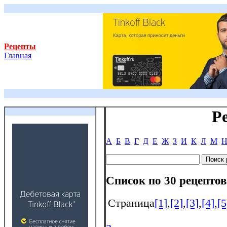
Рецепты
Главная
Р
А
Б
В
Г
Д
Е
Ж
З
И
К
Л
М
Список по 30 рецептов
Страница
[1]
,
[2]
,
[3]
,
[4]
,
[5