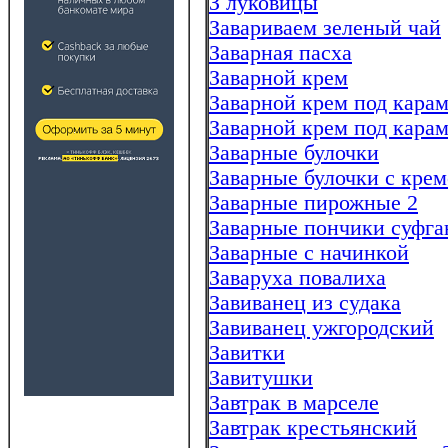
З луковицы
Завариваем зеленый чай
Заварная пасха
Заварной крем
Заварной крем под карам
Заварной крем под кара
Заварные булочки
Заварные булочки с кре
Заварные пирожные 2
Заварные пончики суфга
Заварные с начинкой
Заваруха повалиха
Завиванец из судака
Завиванец ужгородский
Завитки
Завитушки
Завтрак в марселе
Завтрак крестьянский