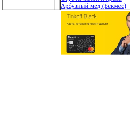
Арбузный мед (Бекмес)