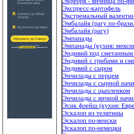
Экреоря - яичница по-ф
Экспресс-картофель
Экстремальный валенти
Эмбалайя (рагу по-брази
Эмбалайя (рагу)
Эмпанады
Эмпанады (кухня: мекси
Эндивий под сметанным
Эндивий с грибами и см
Эндивий с сыром
Энчилады с перцем
Энчилады с сырной нач
Энчилады с цыпленком
Энчилады с яичной начи
Эсик флейш (кухня: Евре
Эскалоп из телятины
Эскалоп по-венски
Эскалоп по-немецки