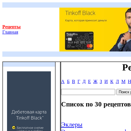
Рецепты
Главная
Р
А
Б
В
Г
Д
Е
Ж
З
И
К
Л
М
Список по 30 рецептов
Эклеры