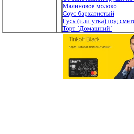
Малиновое молоко
Соус бархатистый
Гусь (или утка) под сме
Торт `Домашний`