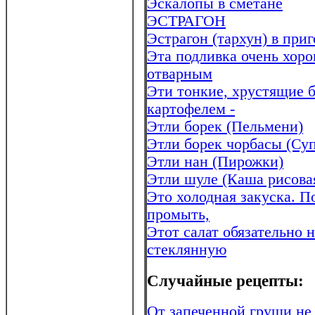
Эскалопы в сметане
ЭСТРАГОН
Эстрагон (тархун) в при
Эта подливка очень хоро
отварным
Эти тонкие, хрустящие 
картофелем -
Этли борек (Пельмени)
Этли борек чорбасы (Су
Этли нан (Пирожки)
Этли шуле (Каша рисовая
Это холодная закуска. 
промыть,
Этот салат обязательно 
стеклянную
Случайные рецепты:
От запеченной груши не