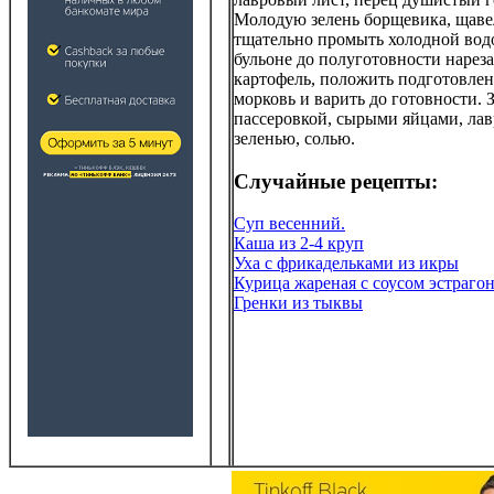
Молодую зелень борщевика, щаве
тщательно промыть холодной водо
бульоне до полуготовности наре
картофель, положить подготовле
морковь и варить до готовности.
пассеровкой, сырыми яйцами, лав
зеленью, солью.
Случайные рецепты:
Суп весенний.
Каша из 2-4 круп
Уха с фрикадельками из икры
Курица жареная с соусом эстраго
Гренки из тыквы