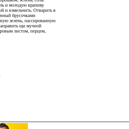
ль и молодую крапиву
й и измельчить. Отварить в
занный брусочками
нную зелень, пассированную
 Заправить щи мучной
ровым листом, перцем,
н