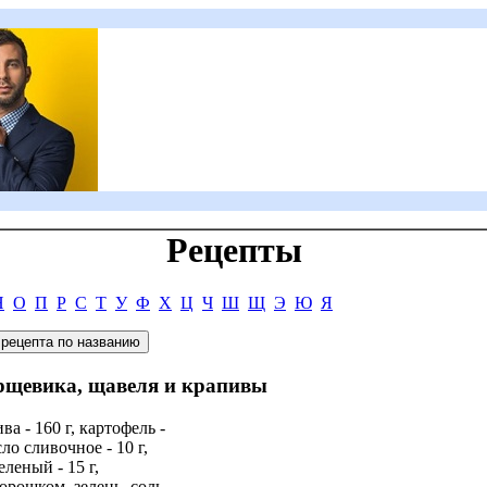
Рецепты
Н
О
П
Р
С
Т
У
Ф
Х
Ц
Ч
Ш
Щ
Э
Ю
Я
орщевика, щавеля и крапивы
а - 160 г, картофель -
асло сливочное - 10 г,
зеленый - 15 г,
рошком, зелень, соль.