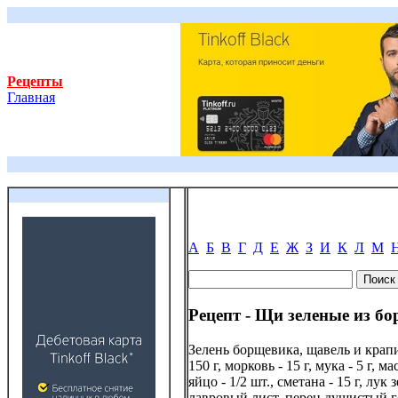
Рецепты
Главная
А
Б
В
Г
Д
Е
Ж
З
И
К
Л
М
Рецепт - Щи зеленые из б
Зелень борщевика, щавель и крапив
150 г, морковь - 15 г, мука - 5 г, м
яйцо - 1/2 шт., сметана - 15 г, лук 
лавровый лист, перец душистый го