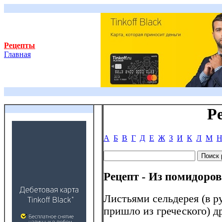
Рецепты
Главная
Р
А
Б
В
Г
Д
Е
Ж
З
И
К
Л
М
Рецепт - Из помидоров
Листьями сельдерея (в р
пришло из греческого) 