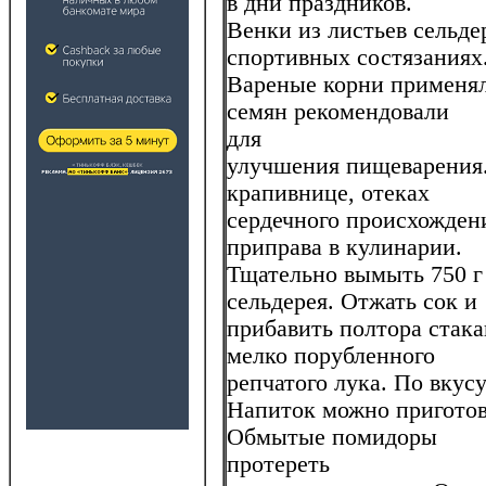
в дни праздников.
Венки из листьев сельде
спортивных состязаниях
Вареные корни применял
семян рекомендовали
для
улучшения пищеварения.
крапивнице, отеках
сердечного происхожден
приправа в кулинарии.
Тщательно вымыть 750 г
сельдерея. Отжать сок и
прибавить полтора стака
мелко порубленного
репчатого лука. По вкус
Напиток можно приготов
Обмытые помидоры
протереть