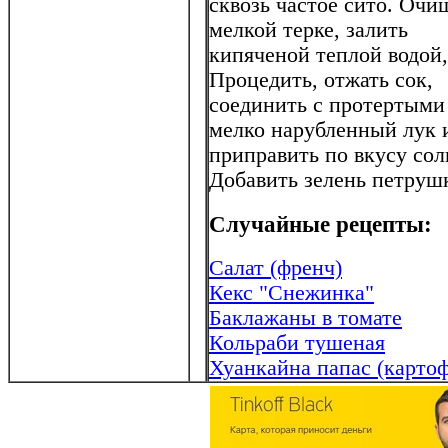
сквозь частое сито. Очи
мелкой терке, залить
кипяченой теплой водой,
Процедить, отжать сок,
соединить с протертыми
мелко нарубленный лук 
приправить по вкусу сол
Добавить зелень петруш
Случайные рецепты:
Салат (френч)
Кекс "Снежинка"
Баклажаны в томате
Кольраби тушеная
Хуанкайна папас (картоф