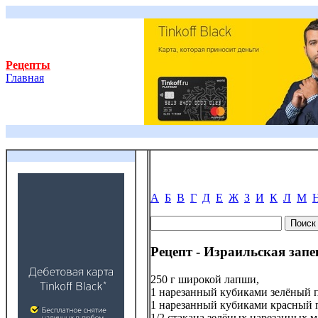
Рецепты
Главная
А
Б
В
Г
Д
Е
Ж
З
И
К
Л
М
Рецепт - Израильская зап
250 г широкой лапши,
1 нарезанный кубиками зелёный п
1 нарезанный кубиками красный 
1/2 стакана зелёных нарезанных м