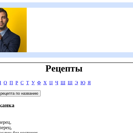
Рецепты
Н
О
П
Р
С
Т
У
Ф
Х
Ц
Ч
Ш
Щ
Э
Ю
Я
еканка
ерец,
перец,
аслин без косточек,