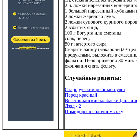
2 ч. ложки нарезанных консервир
1 большой нарезанный кубиками 
2 ложки жареного лука,
2 ложки супового куриного поро
2 взбитых яйца,
100 г йогурта или сметаны,
соль, перец,
50 г натёртого сыра
Сварить лапшу (макароны).Отцед
продуктами, выложить в смазанн
фольгой. Печь примерно 30 мин. н
окончания снять фольгу.
Случайные рецепты:
Старорусский рыбный рулет
Перец красный
Вегетарианские колбаски (англий
Дзяд - 2
Помидоры в яблочном соку