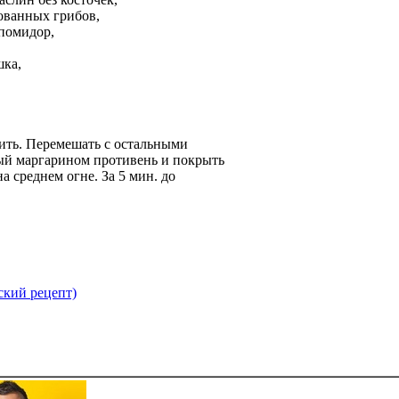
ованных грибов,
помидор,
шка,
ить. Перемешать с остальными
ый маргарином противень и покрыть
а среднем огне. За 5 мин. до
ский рецепт)