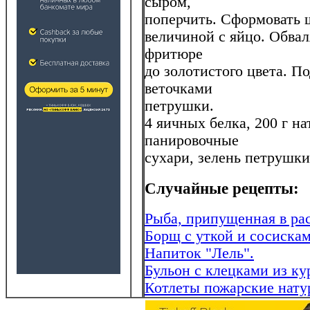
сыром,
поперчить. Сформовать ш
величиной с яйцо. Обвал
фритюре
до золотистого цвета. П
веточками
петрушки.
4 яичных белка, 200 г на
панировочные
сухари, зелень петрушки
Случайные рецепты:
Рыба, припущенная в ра
Борщ с уткой и сосиска
Напиток "Лель".
Бульон с клецками из ку
Котлеты пожарские нату