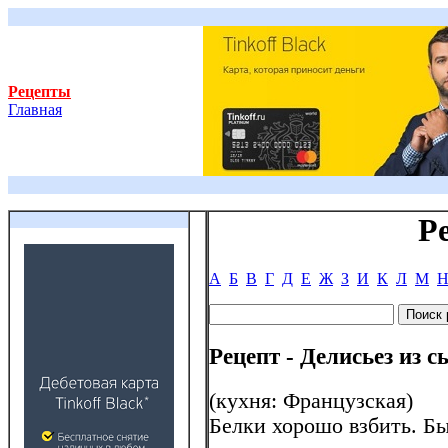
Рецепты
Главная
Р
А
Б
В
Г
Д
Е
Ж
З
И
К
Л
М
Рецепт - Делисьез из с
(кухня: Французская)
Белки хорошо взбить. Б