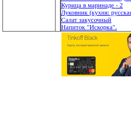
Курица в маринаде - 2
Луковник (кухня: русска
Салат закусочный
Напиток "Искорка".