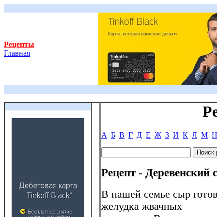
Рецепты
Главная
Р
А
Б
В
Г
Д
Е
Ж
З
И
К
Л
М
Рецепт - Деревенский 
В нашей семье сыр готовя
желудка жвачных