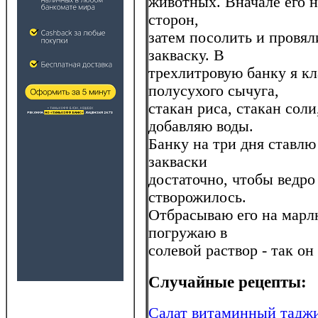
животных. Вначале его н
сторон,
затем посолить и провял
закваску. В
трехлитровую банку я кл
полусухого сычуга,
стакан риса, стакан сол
добавляю воды.
Банку на три дня ставлю 
закваски
достаточно, чтобы ведро
створожилось.
Отбрасываю его на марл
погружаю в
солевой раствор - так он
Случайные рецепты:
Салат витаминный тадж