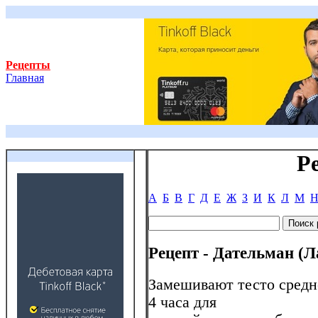
Рецепты
Главная
Р
А
Б
В
Г
Д
Е
Ж
З
И
К
Л
М
Рецепт - Дательман (
Замешивают тесто средне
4 часа для