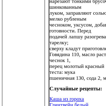
нарезают тонкими брусо
шинкованным
луком, заправляют соль
мелко рубленым
чесноком, уксусом, доба
готовности. Перед
подачей лапшу разогрев
тарелку;
сверху кладут приготовл
Говядина 110, масло рас
чеснок 1,
перец молотый красный 2
теста: мука
пшеничная 130, сода 2, м
Случайные рецепты:
Каша из гороха
Глинтвейн белый