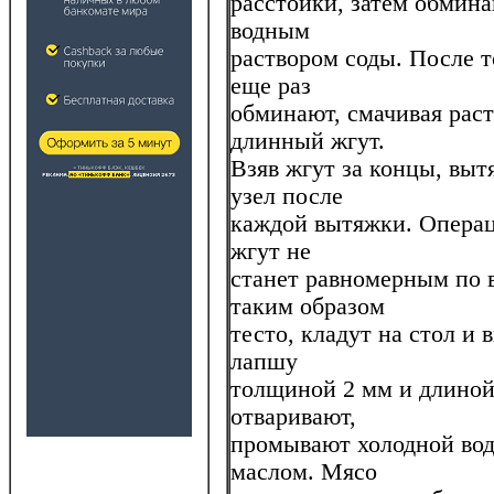
расстойки, затем обмин
водным
раствором соды. После то
еще раз
обминают, смачивая рас
длинный жгут.
Взяв жгут за концы, вытя
узел после
каждой вытяжки. Операц
жгут не
станет равномерным по 
таким образом
тесто, кладут на стол и
лапшу
толщиной 2 мм и длиной 
отваривают,
промывают холодной вод
маслом. Мясо