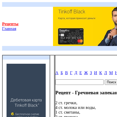
Рецепты
Главная
А
Б
В
Г
Д
Е
Ж
З
И
К
Л
М
Рецепт - Гречневая запека
2 ст. гречки,
4 ст. молока или воды,
1 ст. сметаны,
2 ст. творога,