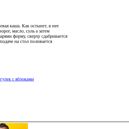
евая каша. Как остынет, в нее
орог, масло, соль а затем
рями форму, сверху сдабривается
подаче на стол поливается
гулек с яблоками