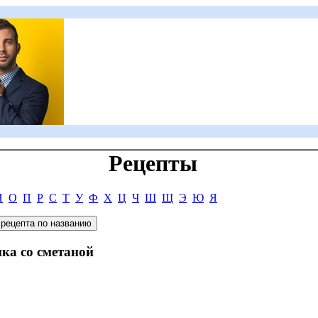
Рецепты
Н
О
П
Р
С
Т
У
Ф
Х
Ц
Ч
Ш
Щ
Э
Ю
Я
нка со сметаной