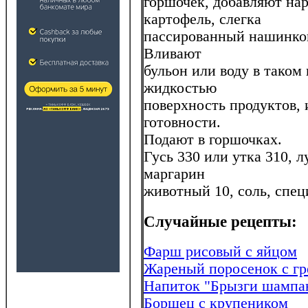
горшочек, добавляют на
картофель, слегка
пассированный нашинкова
Вливают
бульон или воду в таком
жидкостью
поверхность продуктов,
готовности.
Подают в горшочках.
Гусь 330 или утка 310, л
маргарин
животный 10, соль, спец
Случайные рецепты:
Фарш рисовый с яйцом
Жареный поросенок с гр
Напиток "Брызги шампа
Борщец с крупеником