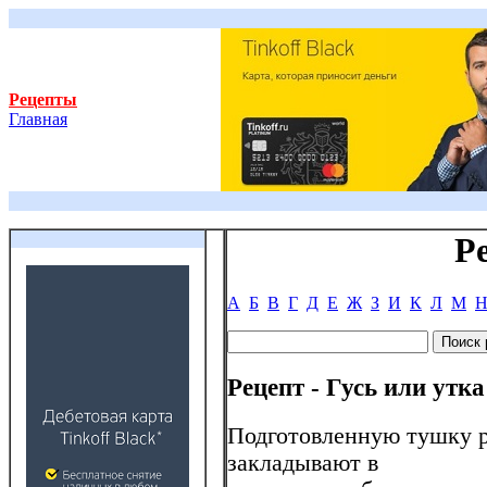
Рецепты
Главная
Р
А
Б
В
Г
Д
Е
Ж
З
И
К
Л
М
Рецепт - Гусь или утк
Подготовленную тушку р
закладывают в