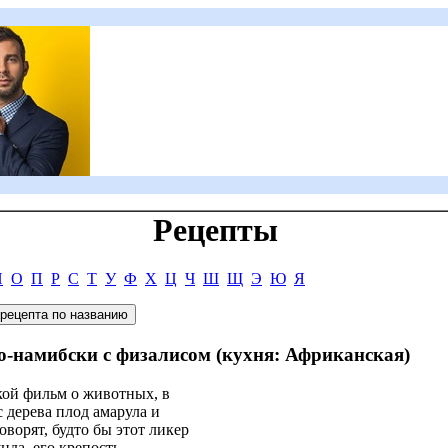
Рецепты
Н
О
П
Р
С
Т
У
Ф
Х
Ц
Ч
Ш
Щ
Э
Ю
Я
по-намибски с физалисом (кухня: Африканская)
акой фильм о животных, в
 дерева плод амарула и
оворят, будто бы этот ликер
унда, его крепость