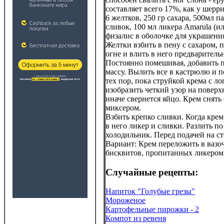
составляет всего 17%, как у шерри
6 желтков, 250 гр сахара, 500мл п
сливок, 100 мл ликера Amarula (ил
физалис в оболочке для украшени
Желтки взбить в пену с сахаром, 
огне и влить в него предварител
Постоянно помешивая, добавить п
массу. Вылить все в кастрюлю и 
тех пор, пока струйкой крема с л
изобразить четкий узор на поверх
иначе свернется яйцо. Крем снять 
миксером.
Взбить крепко сливки. Когда крем
в него ликер и сливки. Разлить по
холодильник. Перед подачей на ст
Вариант: Крем переложить в вазо
бисквитов, пропитанных ликером.
Случайные рецепты:
Напиток "Голубые грезы"
Мороженое
Картофельные пирожки - 2
Компот из ревеня