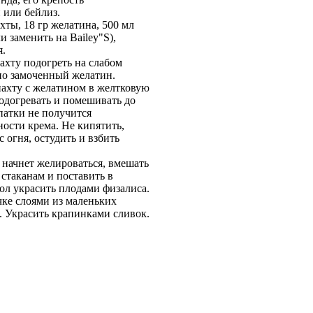
 или бейлиз.
ахты, 18 гр желатина, 500 мл
и заменить на Bailey"S),
я.
пахту подогреть на слабом
ьно замоченный желатин.
ахту с желатином в желтковую
подогревать и помешивать до
опатки не получится
ности крема. Не кипятить,
с огня, остудить и взбить
 начнет желироваться, вмешать
 стаканам и поставить в
ол украсить плодами физалиса.
чке слоями из маленьких
 Украсить крапинками сливок.