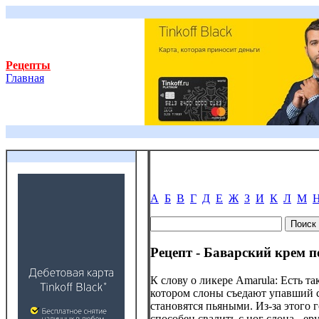
Рецепты
Главная
А
Б
В
Г
Д
Е
Ж
З
И
К
Л
М
Рецепт - Баварский крем 
К слову о ликере Amarula: Есть т
котором слоны съедают упавший с
становятся пьяными. Из-за этого г
способен свалить с ног слона - ер