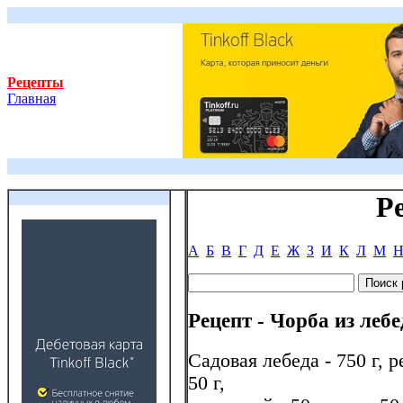
Рецепты
Главная
Р
А
Б
В
Г
Д
Е
Ж
З
И
К
Л
М
Рецепт - Чорба из леб
Садовая лебеда - 750 г, р
50 г,