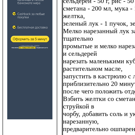
сельдерей - 50 г, рис - 5
сметана - 200 мл, мука -
желтка,
зеленый лук - 1 пучок, з
Мелко нарезанный лук за
тщательно
промытые и мелко нарез
и сельдерей
нарезать маленькими куб
растительном масле,
запустить в кастрюлю с 
приблизительно 20 мину
после чего положить отд
Взбить желтки со сметан
струйкой в
чорбу, добавить соль и у
нарезанную,
предварительно ошпарен