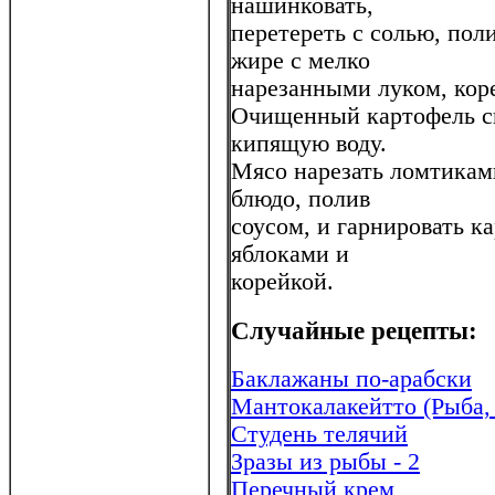
нашинковать,
перетереть с солью, пол
жире с мелко
нарезанными луком, кор
Очищенный картофель св
кипящую воду.
Мясо нарезать ломтиками
блюдо, полив
соусом, и гарнировать к
яблоками и
корейкой.
Случайные рецепты:
Баклажаны по-арабски
Мантокалакейтто (Рыба,
Студень телячий
Зразы из рыбы - 2
Перечный крем