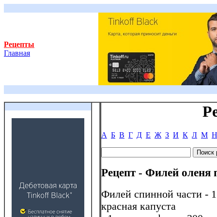
Рецепты
Главная
Р
А
Б
В
Г
Д
Е
Ж
З
И
К
Л
М
Рецепт - Филей оленя 
Филей спинной части - 1 к
красная капуста