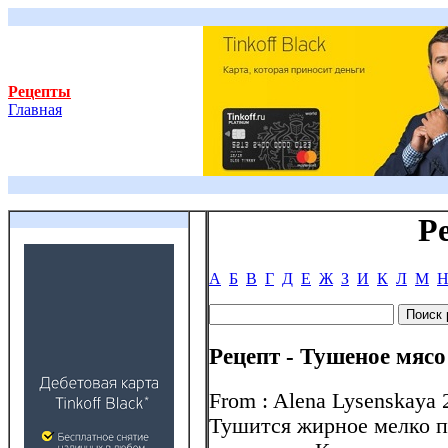
Рецепты
Главная
Р
А
Б
В
Г
Д
Е
Ж
З
И
К
Л
М
Рецепт - Тушеное мясо
From : Alena Lysenskaya 
Тушится жирное мелко п