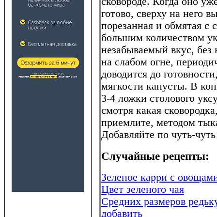
сковороде. Когда оно уж
готово, сверху на него 
порезанная и обмятая с 
большим количеством ук
незабываемый вкус, без н
на слабом огне, период
доводится до готовности
мягкости капусты. В кон
3-4 ложки столового уксу
смотря какая сковородка
приемлите, методом тык
Добавляйте по чуть-чуть
Случайные рецепты:
Зеленое карри с овощам
Цвет зеленого чая
Средних размеров редьку
добавить