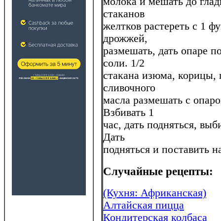
молока и мешать до глад
стаканов
желтков растереть с 1 фу
дрожжей,
размешать, дать опаре п
соли. 1/2
стакана изюма, корицы, 
сливочного
масла размешать с опаро
Взбивать 1
час, дать подняться, выб
Дать
подняться и поставить на
Случайные рецепты:
(Кухня: Африканская)
Алтайская пицца
Кондитерская колбаса