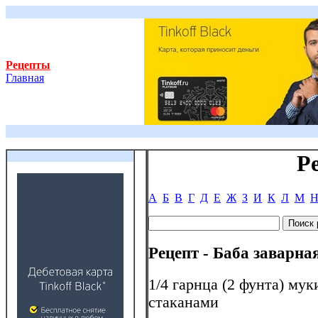
Рецепты
Главная
Р
А
Б
В
Г
Д
Е
Ж
З
И
К
Л
М
Рецепт - Баба заварная
1/4 гарнца (2 фунта) муки
стаканами