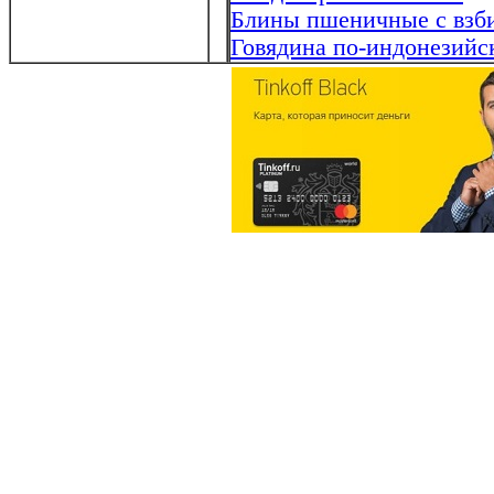
Блины пшеничные с взб
Говядина по-индонезийс