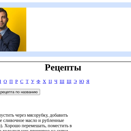
Рецепты
Н
О
П
Р
С
Т
У
Ф
Х
Ц
Ч
Ш
Щ
Э
Ю
Я
устить через мясорубку, добавить
е сливочное масло и рубленные
). Хорошо перемешать, поместить в
в холодильник примерно на сутки.