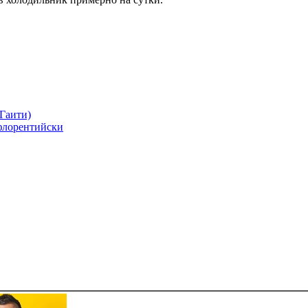
Гаити)
флорентийски