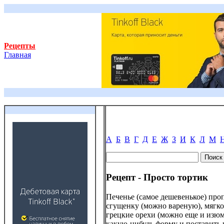
Рецепты
Главная
А
Б
В
Г
Д
Е
Ж
З
И
К
Л
М
Рецепт - Просто тортик
Печенье (самое дешевенькое) проп
сгущенку (можно вареную), мягко
грецкие орехи (можно еще и изюм
какую-нибудь форму и поставить 