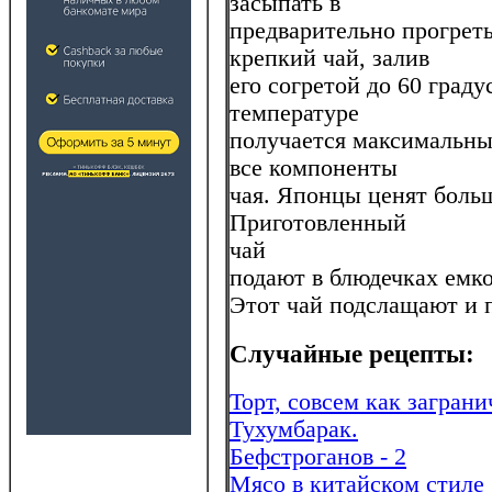
засыпать в
предварительно прогрет
крепкий чай, залив
его согретой до 60 граду
температуре
получается максимальный
все компоненты
чая. Японцы ценят больш
Приготовленный
чай
подают в блюдечках емко
Этот чай подслащают и 
Случайные рецепты:
Торт, совсем как загран
Тухумбарак.
Бефстроганов - 2
Мясо в китайском стиле