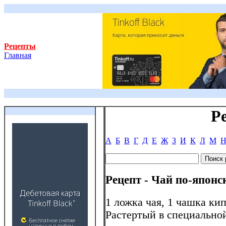
Рецепты
Главная
Р
А
Б
В
Г
Д
Е
Ж
З
И
К
Л
М
Рецепт - Чай по-японс
1 ложка чая, 1 чашка кип
Растертый в специально