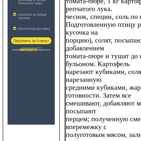
томата-пюре, 1 кг картоф
репчатого лука.
чеснок, специи, соль по 
Подготовленную птицу ра
кусочка на
порцию), солят, посыпа
добавлением
томата-пюре и тушат до 
бульоном. Картофель
нарезают кубиками, соля
нарезанную
средними кубиками, жар
готовности. Затем все
смешивают, добавляют м
посыпают
перцем; полученную сме
вперемежку с
полуготовым мясом, зал