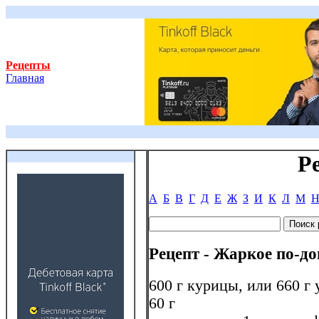
Рецепты
Главная
Р
А
Б
В
Г
Д
Е
Ж
З
И
К
Л
М
Рецепт - Жаркое по-д
600 г курицы, или 660 г у
60 г