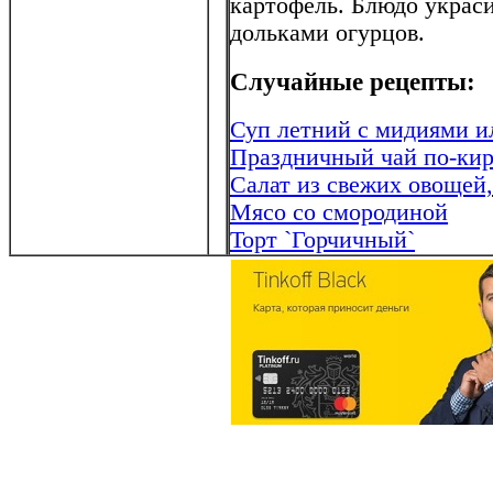
картофель. Блюдо украс
дольками огурцов.
Случайные рецепты:
Суп летний с мидиями и
Праздничный чай по-кир
Салат из свежих овощей
Мясо со смородиной
Торт `Горчичный`