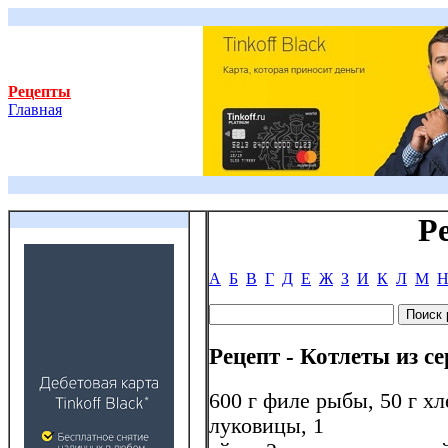
Рецепты
Главная
Р
А
Б
В
Г
Д
Е
Ж
З
И
К
Л
М
Рецепт - Котлеты из с
600 г филе рыбы, 50 г хл
луковицы, 1