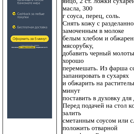
яйцо, 2 ст. ложки сухаре
масла, 300
г соуса, перец, соль.
Снять кожу с разделанно
замоченным в молоке
белым хлебом и обжарен
мясорубку,
добавить черный молотый
хорошо
перемешать. Из фарша с
запанировать в сухарях
и обжарить на раститель
минут
поставить в духовку для
Перед подачей на стол к
залить
сметанным соусом или с
положить отварной