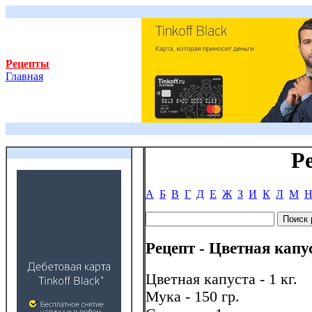
Рецепты
Главная
Р
А
Б
В
Г
Д
Е
Ж
З
И
К
Л
М
Рецепт - Цветная капу
Цветная капуста - 1 кг.
Мука - 150 гр.