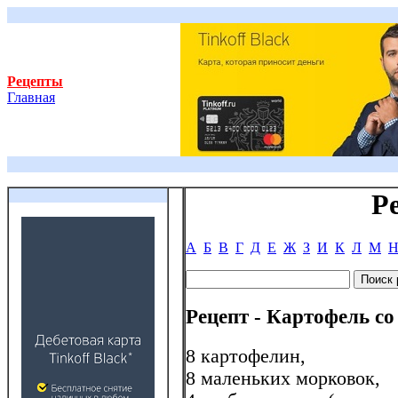
Рецепты
Главная
Р
А
Б
В
Г
Д
Е
Ж
З
И
К
Л
М
Рецепт - Картофель со
8 картофелин,
8 маленьких морковок,