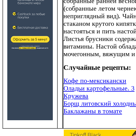
собранные ранней весно
(собранные летом черне
неприглядный вид). Чай
стаканом крутого кипятк
настояться и пить насто
Листья брусники содерж
витамины. Настой облад
мочегонным, вяжущим и 
Случайные рецепты:
Кофе по-мексикански
Оладьи картофельные. 3
Кружева
Борщ литовский холодн
Баклажаны в томате