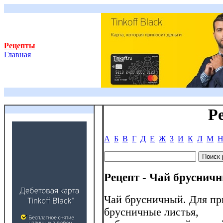
Рецепты
Главная
Р
А
Б
В
Г
Д
Е
Ж
З
И
К
Л
М
Рецепт - Чай бруснич
Чай брусничный. Для пр
брусничные листья,