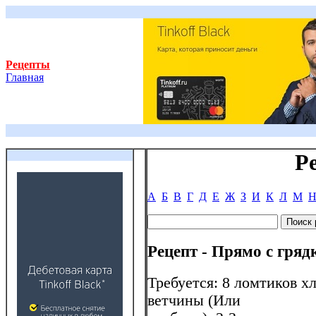
Рецепты
Главная
Р
А
Б
В
Г
Д
Е
Ж
З
И
К
Л
М
Рецепт - Прямо с гряд
Требуется: 8 ломтиков хл
ветчины (Или