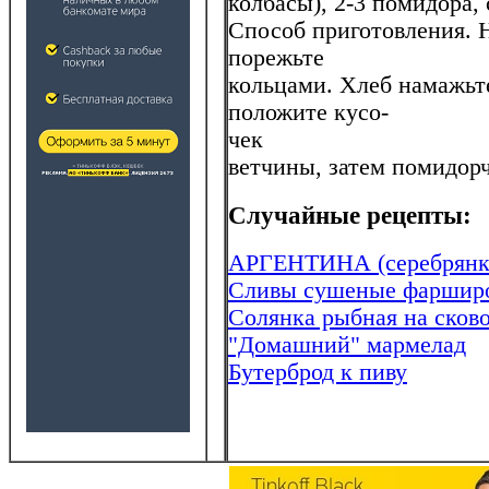
колбасы), 2-3 помидора, 
Способ приготовления. 
порежьте
кольцами. Хлеб намажьт
положите кусо-
чек
ветчины, затем помидорч
Случайные рецепты:
АРГЕНТИНА (серебрянк
Сливы сушеные фаршир
Солянка рыбная на сков
"Домашний" мармелад
Бутерброд к пиву