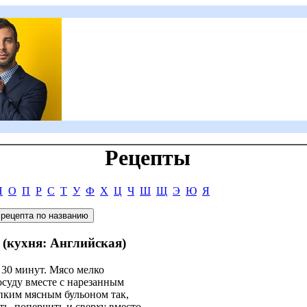
Рецепты
Н
О
П
Р
С
Т
У
Ф
Х
Ц
Ч
Ш
Щ
Э
Ю
Я
` (кухня: Английская)
 30 минут. Мясо мелко
осуду вместе с нарезанным
пким мясным бульоном так,
ь, поперчить и сверху вместо