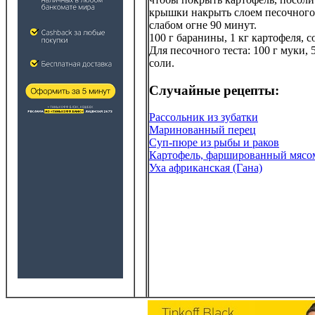
крышки накрыть слоем песочного 
слабом огне 90 минут.
100 г баранины, 1 кг картофеля, с
Для песочного теста: 100 г муки, 
соли.
Случайные рецепты:
Рассольник из зубатки
Маринованный перец
Суп-пюре из рыбы и раков
Картофель, фаршированный мясо
Уха африканская (Гана)