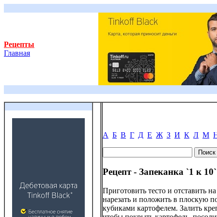
Рецепты
Главная
А
Б
В
Г
Д
Е
Ж
З
И
К
Л
М
Рецепт - Запеканка `1 к 10
Приготовить тесто и отставить на
нарезать и положить в плоскую п
кубиками картофелем. Залить кре
чтобы покрыть картофель, посолит