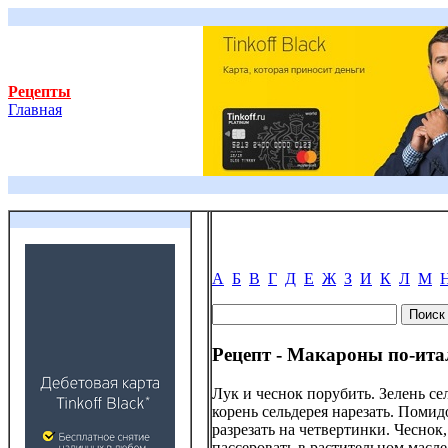
Рецепты
Главная
А
Б
В
Г
Д
Е
Ж
З
И
К
Л
М
Рецепт - Макароны по-ита
Лук и чеснок порубить. Зелень се
корень сельдерея нарезать. Поми
разрезать на четвертинки. Чеснок,
пассеровать в растительном масле