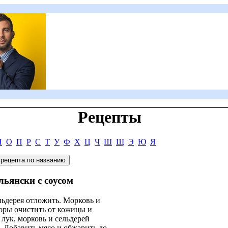
Рецепты
Н
О
П
Р
С
Т
У
Ф
Х
Ц
Ч
Ш
Щ
Э
Ю
Я
льянски с соусом
льдерея отложить. Морковь и
доры очистить от кожицы и
 лук, морковь и сельдерей
. Добавить мясо и обжарить до