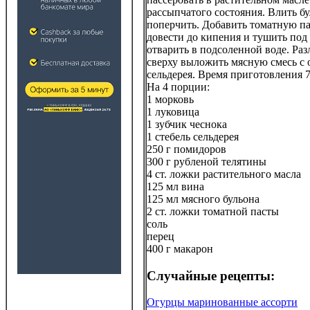
рассыпчатого состояния. Влить бу
поперчить. Добавить томатную па
довести до кипения и тушить по
отварить в подсоленной воде. Раз
сверху выложить мясную смесь с 
сельдерея. Время приготовления 
На 4 порции:
1 морковь
1 луковица
1 зубчик чеснока
1 стебель сельдерея
250 г помидоров
300 г рубленой телятины
4 ст. ложки растительного масла
125 мл вина
125 мл мясного бульона
2 ст. ложки томатной пасты
соль
перец
400 г макарон
Случайные рецепты:
Огурцы маринованные ассорти