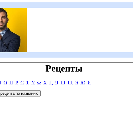
Рецепты
Н
О
П
Р
С
Т
У
Ф
Х
Ц
Ч
Ш
Щ
Э
Ю
Я