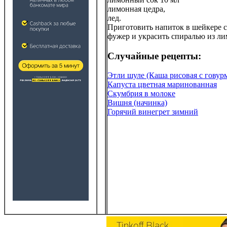
лимонная цедра,
лед.
Приготовить напиток в шейкере с
фужер и украсить спиралью из л
Случайные рецепты:
Этли шуле (Каша рисовая с говур
Капуста цветная маринованная
Скумбрия в молоке
Вишня (начинка)
Горячий винегрет зимний