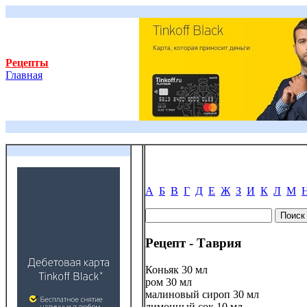
Рецепты
Главная
А
Б
В
Г
Д
Е
Ж
З
И
К
Л
М
Рецепт - Таврия
Коньяк 30 мл
ром 30 мл
малиновый сироп 30 мл
лимонный сок 10 мл