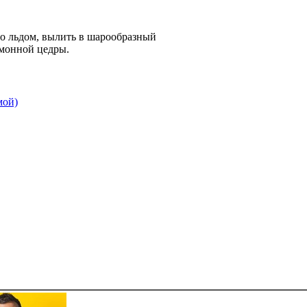
о льдом, вылить в шарообразный
имонной цедры.
мой)