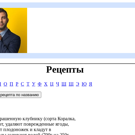
Рецепты
Н
О
П
Р
С
Т
У
Ф
Х
Ц
Ч
Ш
Щ
Э
Ю
Я
рашенную клубнику (сорта Коралка,
ют, удаляют поврежденные ягоды,
от плодоножек и кладут в
ды заливают водой (700г на 250г