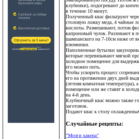
клубники), подогревают до кипен
в течение 10 минут.
Полученный квас фильтруют чере
столовую ложку меда, 4 чайные л
кислоты. Размешивают, потом фил
капроновый чулок. Разливают в 
шампанского на 7-10см ниже от ве
изюминки.
Наполненные бутылки закупорив
которые перевязывают мягкой про
холодное помещение для выдержки
его можно пить.
Чтобы ускорить процесс созревани
его на протяжении двух дней вы
(летняя комнатная температура), а
помещение или же ставят в холоди
на 4-й день.
Клубничный квас можно также го
заготовок.
Подают квас к столу охлажденны
Случайные рецепты:
"Мозги хакера"