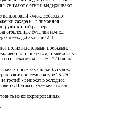
ия, снимают с огня и выдерживают
з капроновый чулок, добавляют
ожечки сахара и 1г лимонной
ьтруют второй раз через
подготовленные бутылки из-под
рха шеек, добавляя по 2-3
ают полиэтиленовыми пробками,
волокой или шпагатом, и выносят в
 и созревания кваса. На 7-10 день
я кваса после закупорки бутылок,
держивают при температуре 25-27С
 на третий - выносят в холодное
льник. В этом случае квас готов
товить из консервированных
м.