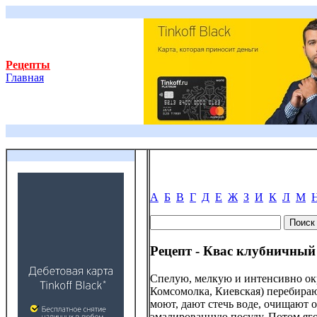
Рецепты
Главная
А
Б
В
Г
Д
Е
Ж
З
И
К
Л
М
Рецепт - Квас клубничный
Спелую, мелкую и интенсивно ок
Комсомолка, Киевская) перебира
моют, дают стечь воде, очищают 
эмалированную посуду. Потом яго