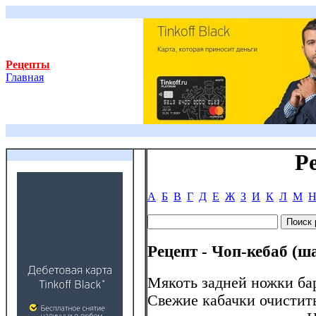
Рецепты
Главная
Р
А
Б
В
Г
Д
Е
Ж
З
И
К
Л
М
Рецепт - Чоп-кебаб (
Мякоть задней ножки бар
Свежие кабачки очистить