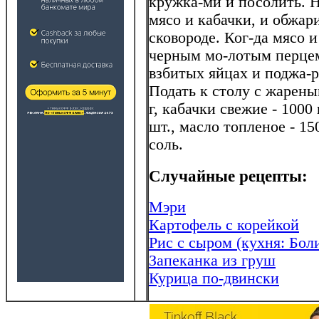
кружка-ми и посолить. Н
мясо и кабачки, и обжари
сковороде. Ког-да мясо 
черным мо-лотым перцем
взбитых яйцах и поджа-р
Подать к столу с жарены
г, кабачки свежие - 1000 г
шт., масло топленое - 15
соль.
Случайные рецепты:
Мэри
Картофель с корейкой
Рис с сыром (кухня: Бол
Запеканка из груш
Курица по-двински