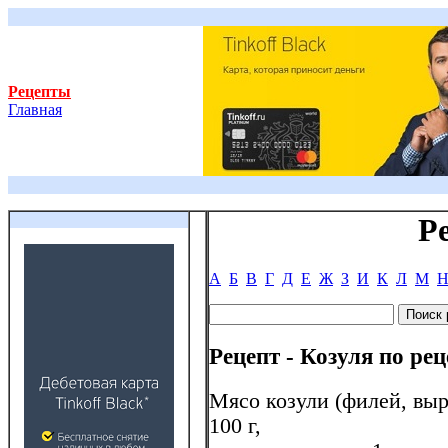
Рецепты
Главная
Р
А
Б
В
Г
Д
Е
Ж
З
И
К
Л
М
Рецепт - Козуля по ре
Мясо козули (филей, выре
100 г,