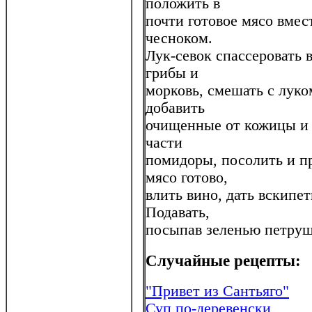
положить в
почти готовое мясо вмес
чесноком.
Лук-севок спассеровать 
грибы и
морковь, смешать с луком
добавить
очищенные от кожицы и 
части
помидоры, посолить и пр
мясо готово,
влить вино, дать вскипе
Подавать,
посыпав зеленью петруш
Случайные рецепты:
"Привет из Сантьяго"
Суп по-деревенски