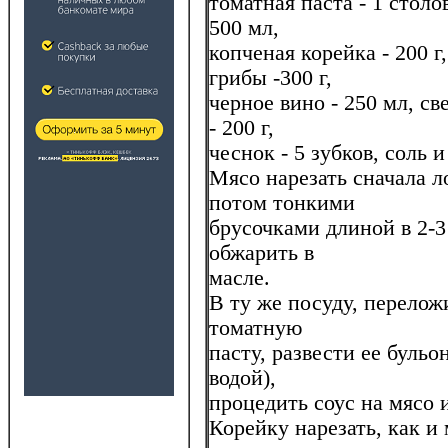
томатная паста - 1 столо
500 мл,
копченая корейка - 200 г,
грибы -300 г,
черное вино - 250 мл, св
- 200 г,
чеснок - 5 зубков, соль и
Мясо нарезать сначала л
потом тонкими
брусочками длиной в 2-3
обжарить в
масле.
В ту же посуду, перелож
томатную
пасту, развести ее бульо
водой),
процедить соус на мясо 
Корейку нарезать, как и