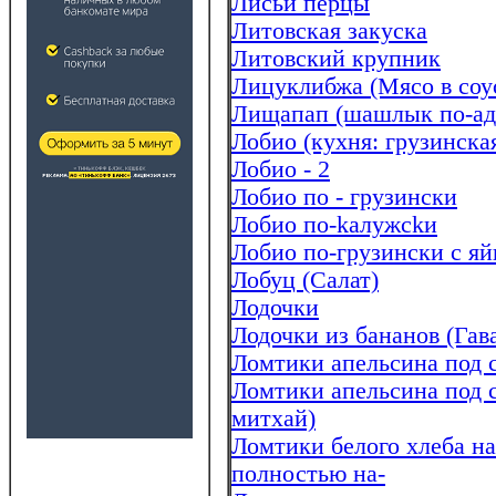
Лисьи перцы
Литовская закуска
Литовский крупник
Лицуклибжа (Мясо в соу
Лищапап (шашлык по-ад
Лобио (кухня: грузинска
Лобио - 2
Лобио по - грузински
Лобио по-kалужсkи
Лобио по-грузински с я
Лобуц (Салат)
Лодочки
Лодочки из бананов (Гав
Ломтики апельсина под
Ломтики апельсина под 
митхай)
Ломтики белого хлеба н
полностью на-