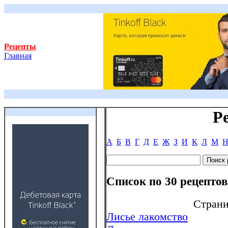
Рецепты
Главная
Р
А
Б
В
Г
Д
Е
Ж
З
И
К
Л
М
Список по 30 рецептов
Стран
Лисье лакомство