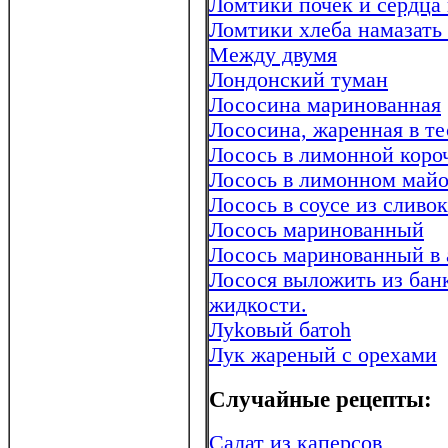
Ломтики почек и сердца
Ломтики хлеба намазать
Между двумя
Лондонский туман
Лососина маринованная
Лососина, жаренная в те
Лосось в лимонной коро
Лосось в лимонном майо
Лосось в соусе из сливок
Лосось маринованный
Лосось маринованный в 
Лосося выложить из банк
жидкости.
Луkовый батоh
Лук жареный с орехами
Случайные рецепты:
Салат из каперсов