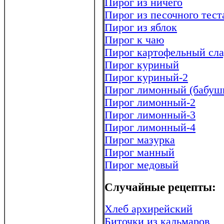
Пирог из ничего
Пирог из песочного тест
Пирог из яблок
Пирог к чаю
Пирог картофельный сл
Пирог куриный
Пирог куриный-2
Пирог лимонный (бабушк
Пирог лимонный-2
Пирог лимонный-3
Пирог лимонный-4
Пирог мазурка
Пирог манный
Пирог медовый
Случайные рецепты:
Хлеб архирейский
Биточки из кальмаров