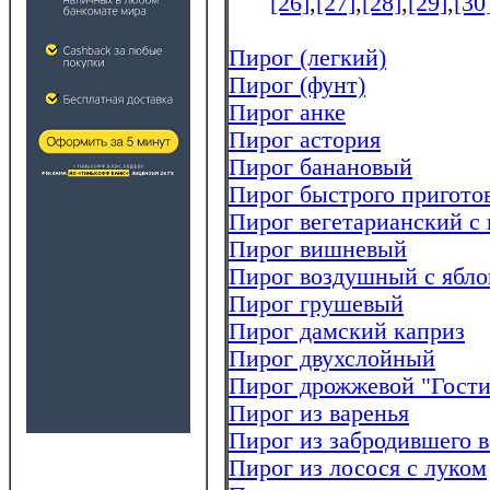
[26]
,
[27]
,
[28]
,
[29]
,
[30
Пирог (легкий)
Пирог (фунт)
Пирог анке
Пирог астория
Пирог банановый
Пирог быстрого пригото
Пирог вегетарианский с
Пирог вишневый
Пирог воздушный с ябл
Пирог грушевый
Пирог дамский каприз
Пирог двухслойный
Пирог дрожжевой "Гости
Пирог из варенья
Пирог из забродившего в
Пирог из лосося с луком