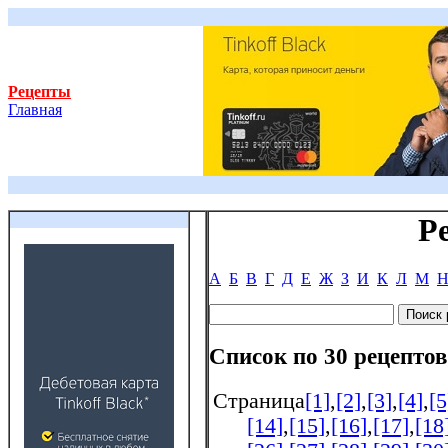
Рецепты
Главная
Р
А
Б
В
Г
Д
Е
Ж
З
И
К
Л
М
Список по 30 рецептов
Страница
[1]
,
[2]
,
[3]
,
[4]
,
[5
[14]
,
[15]
,
[16]
,
[17]
,
[18