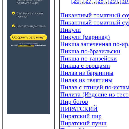
[26]
,
[27]
,
[28]
,
[29]
,
[30
Пикантный томатный со
Пикантный томатный су
Пикули
Пикули (маринад)
Пикша запеченная по-ир
Пикша по-бразильски
Пикша по-ганзейски
Пикша с овощами
Пилав из баранины
Пилав из телятины
Пилав с птицей по-иста
Пилита (Изделие из тест
Пир богов
ПИРАТСКИЙ
Пиратский пир
Пиратский пунш