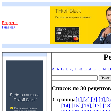
Рецепты
Главная
Р
А
Б
В
Г
Д
Е
Ж
З
И
К
Л
М
Список по 30 рецептов
Страница
[1]
,
[2]
,
[3]
,
[4]
,
[5
[14]
,
[15]
,
[16]
,
[17]
,
[18