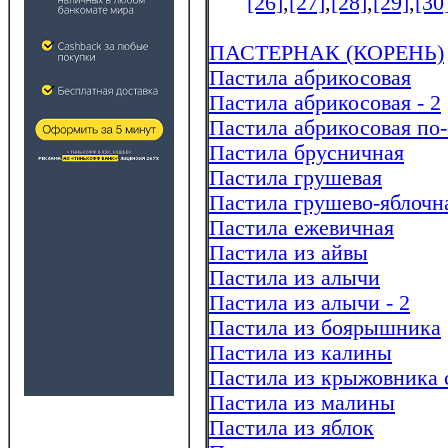
[26]
,
[27]
,
[28]
,
[29]
,
[30
ПАСТЕРНАК (КОРЕНЬ)
Пастила абрикосовая
Пастила абрикосовая - 2
Пастила абрикосовая по
Пастила брусничная
Пастила грушевая
Пастила грушево-яблочн
Пастила ежевичная
Пастила из айвы
Пастила из алычи
Пастила из алычи - 2
Пастила из боярышника
Пастила из калины
Пастила из крыжовника 
Пастила из малины
Пастила из яблок