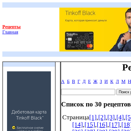
Рецепты
Главная
Р
А
Б
В
Г
Д
Е
Ж
З
И
К
Л
М
Список по 30 рецептов
Страница
[1]
,
[2]
,
[3]
,
[4]
,
[5
[14]
,
[15]
,
[16]
,
[17]
,
[18