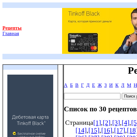
Рецепты
Главная
Р
А
Б
В
Г
Д
Е
Ж
З
И
К
Л
М
Список по 30 рецептов
Страница
[1]
,
[2]
,
[3]
,
[4]
,
[5
[14]
,
[15]
,
[16]
,
[17]
,
[18