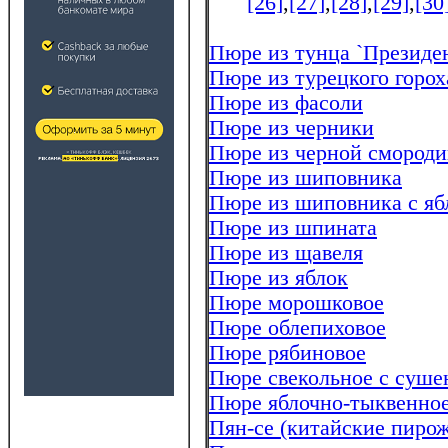
[26]
,
[27]
,
[28]
,
[29]
,
[30
Пюре из тунца `Президе
Пюре из турецкого горох
Пюре из фасоли
Пюре из черники
Пюре из черной смород
Пюре из шиповника
Пюре из шиповника с яб
Пюре из шпината
Пюре из щавеля
Пюре из яблок
Пюре морошковое
Пюре облепиховое
Пюре рябиновое
Пюре свекольное с суш
Пюре яблочно-тыквенно
Пян-се (китайские пиро