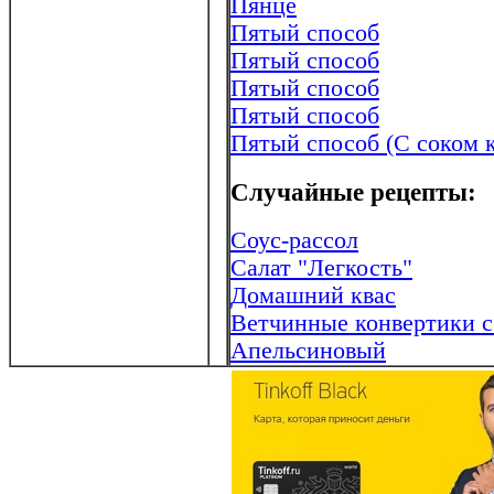
Пянце
Пятый способ
Пятый способ
Пятый способ
Пятый способ
Пятый способ (С соком 
Случайные рецепты:
Соус-рассол
Салат "Легкость"
Домашний квас
Ветчинные конвертики с
Апельсиновый