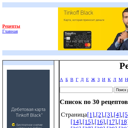
Рецепты
Главная
Р
А
Б
В
Г
Д
Е
Ж
З
И
К
Л
М
Список по 30 рецептов
Страница
[1]
,
[2]
,
[3]
,
[4]
,
[5
[14]
,
[15]
,
[16]
,
[17]
,
[18