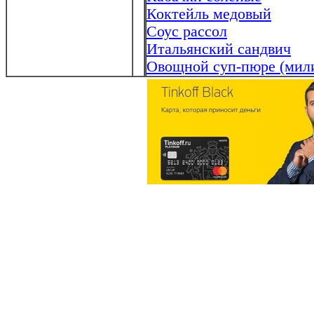
Коктейль медовый
Соус рассол
Итальянский сандвич
Овощной суп-пюре (мили