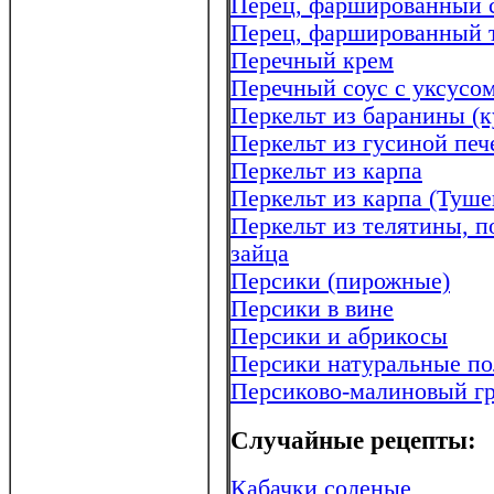
Перец, фаршированный 
Перец, фаршированный 
Перечный крем
Перечный соус с уксусо
Перкельт из баранины (к
Перкельт из гусиной печ
Перкельт из карпа
Перкельт из карпа (Туш
Перкельт из телятины, 
зайца
Персики (пирожные)
Персики в вине
Персики и абрикосы
Персики натуральные п
Персиково-малиновый г
Случайные рецепты:
Кабачки соленые