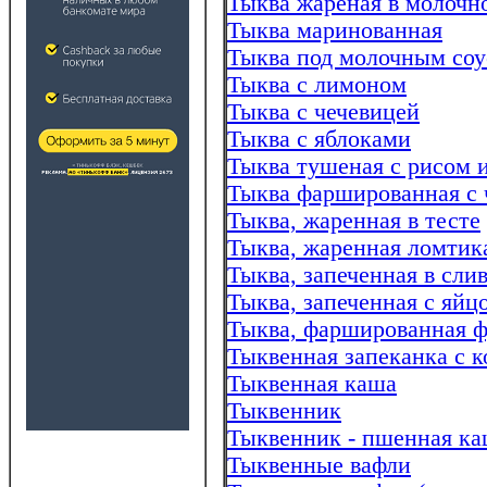
Тыква жареная в молочн
Тыква маринованная
Тыква под молочным со
Тыква с лимоном
Тыква с чечевицей
Тыква с яблоками
Тыква тушеная с рисом 
Тыква фаршированная с
Тыква, жаренная в тесте
Тыква, жаренная ломтик
Тыква, запеченная в сли
Тыква, запеченная с яйц
Тыква, фаршированная 
Тыквенная запеканка с 
Тыквенная каша
Тыквенник
Тыквенник - пшенная ка
Тыквенные вафли