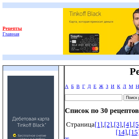
Рецепты
Главная
Р
А
Б
В
Г
Д
Е
Ж
З
И
К
Л
М
Список по 30 рецептов
Страница
[1]
,
[2]
,
[3]
,
[4]
,
[5
[14]
,
[15