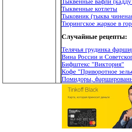
Тыквенные вафли (кадду
Тыквенные котлеты
Тыковник (тыква чинена
Тюрингское жаркое в го
Случайные рецепты:
Телячья грудинка фарши
Вина России и Советско
Бифштекс "Виктория"
Кофе "Приворотное зель
Помидоры, фаршированн