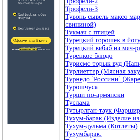
Трюфели-2
Трюфели-3
Тувонь сывель максо мар
свининой)
Тукмач с птицей
Турецкий горошек в йогу
Турецкий кебаб из меч-
Турецкое блюдо
Турисмо торык вуд (Нап
Турлиеттер (Мясная заку
Турнедо `Россини` (Жаре
Турошчуса
Турши по-армянски
Туслама
Тутырлган-таук (Фаршир
Тухум-барак (Изделие из
Тухум-дульма (Котлеты)
Тухумбарак.