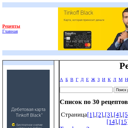
Рецепты
Главная
Р
А
Б
В
Г
Д
Е
Ж
З
И
К
Л
М
Список по 30 рецептов
Страница
[1]
,
[2]
,
[3]
,
[4]
,
[5
[14]
,
[15