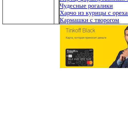
Чудесные рогалики
Харчо из курицы с орех
Кармашки с творогом