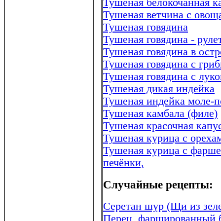
Тушеная белокочанная к
Тушеная ветчина с овощ
Тушеная говядина
Тушеная говядина - руле
Тушеная говядина в остр
Тушеная говядина с гри
Тушеная говядина с лук
Тушеная дикая индейка
Тушеная индейка моле-п
Тушеная камбала (филе)
Тушеная красочная капу
Тушеная курица с ореха
Тушеная курица с фаршем
печёнки,
Случайные рецепты:
Серетан шур (Щи из зел
Перец, фаршированный 