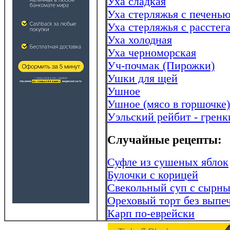
Уха сладкая
Уха стерляжья с печень
Уха стерляжья с расстег
Уха холодная
Уха черноморская
Уч-почмак (Пирожки)
Ушки для щей
Ушное
Ушное (мясо в горшочке)
Уэльский рейбит - гренк
Случайные рецепты:
Суфле из сушеных яблок
Булочки с корицей
Свекольный суп с сырн
Ореховый торт без выпе
Карп по-еврейски