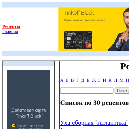
Рецепты
Главная
Р
А
Б
В
Г
Д
Е
Ж
З
И
К
Л
М
Список по 30 рецептов
Уха сборная `Атлантика`